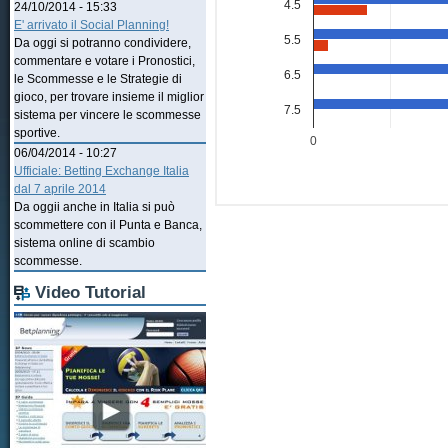
4.5
24/10/2014 - 15:33
E' arrivato il Social Planning!
5.5
Da oggi si potranno condividere,
commentare e votare i Pronostici,
6.5
le Scommesse e le Strategie di
gioco, per trovare insieme il miglior
7.5
sistema per vincere le scommesse
sportive.
0
06/04/2014 - 10:27
Ufficiale: Betting Exchange Italia
dal 7 aprile 2014
Da oggii anche in Italia si può
scommettere con il Punta e Banca,
sistema online di scambio
scommesse.
Video Tutorial