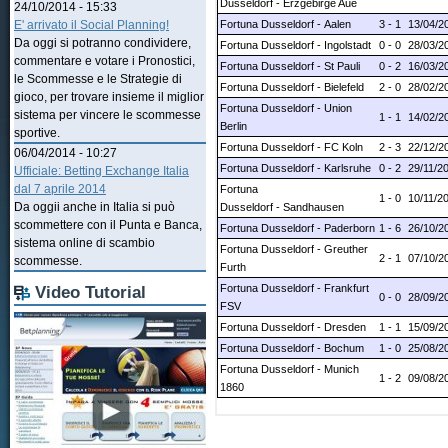
Dusseldorf - Erzgebirge Aue
24/10/2014 - 15:33
Fortuna Dusseldorf - Aalen
3 - 1
13/04/2
E' arrivato il Social Planning!
Da oggi si potranno condividere,
Fortuna Dusseldorf - Ingolstadt
0 - 0
28/03/2
commentare e votare i Pronostici,
Fortuna Dusseldorf - St Pauli
0 - 2
16/03/2
le Scommesse e le Strategie di
Fortuna Dusseldorf - Bielefeld
2 - 0
28/02/2
gioco, per trovare insieme il miglior
Fortuna Dusseldorf - Union
sistema per vincere le scommesse
1 - 1
14/02/2
Berlin
sportive.
Fortuna Dusseldorf - FC Koln
2 - 3
22/12/2
06/04/2014 - 10:27
Fortuna Dusseldorf - Karlsruhe
0 - 2
29/11/2
Ufficiale: Betting Exchange Italia
dal 7 aprile 2014
Fortuna
1 - 0
10/11/2
Da oggii anche in Italia si può
Dusseldorf - Sandhausen
scommettere con il Punta e Banca,
Fortuna Dusseldorf - Paderborn
1 - 6
26/10/2
sistema online di scambio
Fortuna Dusseldorf - Greuther
2 - 1
07/10/2
scommesse.
Furth
Fortuna Dusseldorf - Frankfurt
Video Tutorial
0 - 0
28/09/2
FSV
Fortuna Dusseldorf - Dresden
1 - 1
15/09/2
Fortuna Dusseldorf - Bochum
1 - 0
25/08/2
Fortuna Dusseldorf - Munich
1 - 2
09/08/2
1860