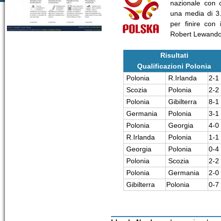
nazionale con c
una media di 3.
per finire con 
Robert Lewandow
Risultati
Qualificazioni Polonia
Polonia
R.Irlanda
2-1
Scozia
Polonia
2-2
Polonia
Gibilterra
8-1
Germania
Polonia
3-1
Polonia
Georgia
4-0
R.Irlanda
Polonia
1-1
Georgia
Polonia
0-4
Polonia
Scozia
2-2
Polonia
Germania
2-0
Gibilterra
Polonia
0-7