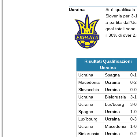
Ucraina
Si è qualificat
Slovenia per 3-1
a partita dall'U
goal totali sono
il 30% di over 2.
Risultati Qualificazioni
Ucraina
Ucraina
Spagna
0-1
Macedonia
Ucraina
0-2
Slovacchia
Ucraina
0-0
Ucraina
Bielorussia
3-1
Ucraina
Lux'bourg
3-
Spagna
Ucraina
1-0
Lux'bourg
Ucraina
0-3
Ucraina
Macedonia
1-0
Bielorussia
Ucraina
0-2