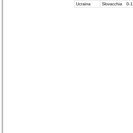
Ucraina
Slovacchia
0-