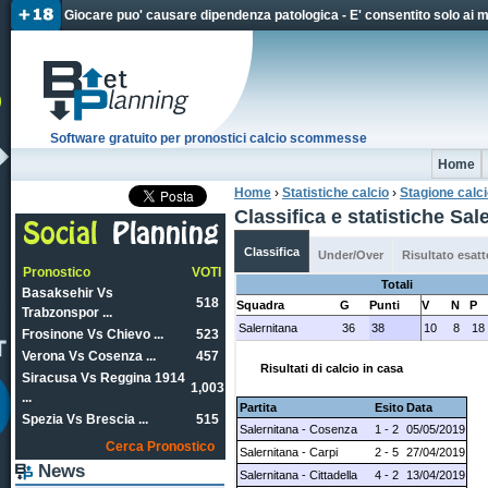
Jum
Giocare puo' causare dipendenza patologica - E' consentito solo ai 
Software gratuito per pronostici calcio scommesse
Home
Home
›
Statistiche calcio
›
Stagione calc
Tu sei qui
Classifica e statistiche Sa
Classifica
Under/Over
Risultato esatt
Pronostico
VOTI
Totali
Basaksehir Vs
518
Squadra
G
Punti
V
N
P
Trabzonspor ...
Salernitana
36
38
10
8
18
Frosinone Vs Chievo ...
523
Verona Vs Cosenza ...
457
Risultati di calcio in casa
Siracusa Vs Reggina 1914
1,003
...
Partita
Esito
Data
Spezia Vs Brescia ...
515
Salernitana - Cosenza
1 - 2
05/05/2019
Cerca Pronostico
Salernitana - Carpi
2 - 5
27/04/2019
News
Salernitana - Cittadella
4 - 2
13/04/2019