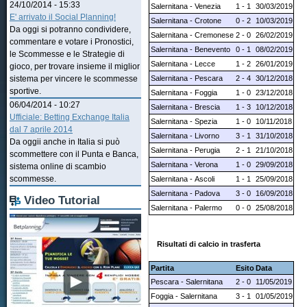
24/10/2014 - 15:33
Salernitana - Venezia
1 - 1
30/03/2019
E' arrivato il Social Planning!
Salernitana - Crotone
0 - 2
10/03/2019
Da oggi si potranno condividere,
Salernitana - Cremonese
2 - 0
26/02/2019
commentare e votare i Pronostici,
Salernitana - Benevento
0 - 1
08/02/2019
le Scommesse e le Strategie di
Salernitana - Lecce
1 - 2
26/01/2019
gioco, per trovare insieme il miglior
Salernitana - Pescara
2 - 4
30/12/2018
sistema per vincere le scommesse
sportive.
Salernitana - Foggia
1 - 0
23/12/2018
06/04/2014 - 10:27
Salernitana - Brescia
1 - 3
10/12/2018
Ufficiale: Betting Exchange Italia
Salernitana - Spezia
1 - 0
10/11/2018
dal 7 aprile 2014
Salernitana - Livorno
3 - 1
31/10/2018
Da oggii anche in Italia si può
Salernitana - Perugia
2 - 1
21/10/2018
scommettere con il Punta e Banca,
Salernitana - Verona
1 - 0
29/09/2018
sistema online di scambio
scommesse.
Salernitana - Ascoli
1 - 1
25/09/2018
Salernitana - Padova
3 - 0
16/09/2018
Video Tutorial
Salernitana - Palermo
0 - 0
25/08/2018
Risultati di calcio in trasferta
Partita
Esito
Data
Pescara - Salernitana
2 - 0
11/05/2019
Foggia - Salernitana
3 - 1
01/05/2019