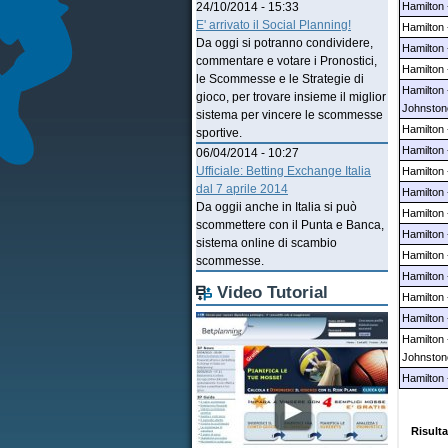
Hamilton 
24/10/2014 - 15:33
E' arrivato il Social Planning!
Hamilton 
Da oggi si potranno condividere,
Hamilton 
commentare e votare i Pronostici,
Hamilton
le Scommesse e le Strategie di
Hamilton 
gioco, per trovare insieme il miglior
Johnston
sistema per vincere le scommesse
Hamilton
sportive.
Hamilton
06/04/2014 - 10:27
Ufficiale: Betting Exchange Italia
Hamilton 
dal 7 aprile 2014
Hamilton 
Da oggii anche in Italia si può
Hamilton 
scommettere con il Punta e Banca,
Hamilton 
sistema online di scambio
Hamilton 
scommesse.
Hamilton
Video Tutorial
Hamilton
Hamilton 
Hamilton 
Johnston
Hamilton 
Risulta