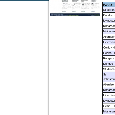
Partita
St Mirren
Dundee -
Livingsto
Kilmarnoc
Motherwel
Aberdeen
Hibernian
Celtic - 
Hearts - 
Rangers 
Dundee -
St Mirren
St
Johnston
Aberdeen
Kilmarnoc
Hibernian
Livingsto
Celtic - 
Motherwel