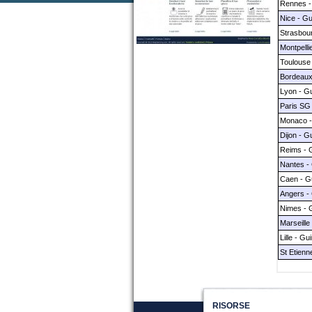
Rennes 
Nice - G
Strasbou
Montpelli
Toulouse
Bordeaux
Lyon - G
Paris SG
Monaco 
Dijon - 
Reims - 
Nantes -
Caen - G
Angers -
Nimes - 
Marseill
Lille - G
St Etien
RISORSE