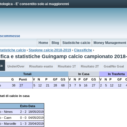
Jump to Navigation
ologica - E' consentito solo ai maggiorenni
io scommesse
Home
Blog
Statistiche calcio
Money Management
tatistiche calcio
›
Stagione calcio 2018-2019
›
Classifiche
›
 qui
ifica e statistiche Guingamp calcio campionato 2018
ca
Under/Over
Risultato esatto
Risultato 1T
Risultato 2T
Goal/No Goal
Totali
In Casa
In Trasferta
G
Punti
V
N
P
GF
GS
V
N
P
GF
GS
V
N
P
GF
p
38
27
5
12
21
28
68
3
7
9
16
27
2
5
12
12
tati di calcio in casa
Esito
Data
 - Nimes
2 - 2
18/05/2019
 - Caen
0 - 0
04/05/2019
 - Marseille
1 - 3
20/04/2019