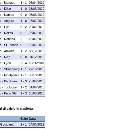
p - Monaco
1 - 1
06/04/2019
 - Dijon
1 - 0
16/03/2019
 - Nantes
0 - 0
03/03/2019
 - Angers
1 - 0
23/02/2019
- Lille
0 - 2
10/02/2019
 - Reims
0 - 1
26/01/2019
p - Rennes
2 - 1
16/01/2019
 - St Etienne
0 - 1
12/01/2019
 - Amiens
1 - 2
08/12/2018
 - Nice
0 - 0
01/12/2018
 - Lyon
2 - 4
10/11/2018
 - Strasbourg
1 - 1
27/10/2018
- Montpellier
1 - 1
06/10/2018
 - Bordeaux
1 - 3
23/09/2018
 - Toulouse
1 - 2
01/09/2018
 - Paris SG
1 - 3
18/08/2018
ti di calcio in trasferta
Esito
Data
 Guingamp
2 - 1
24/05/2019