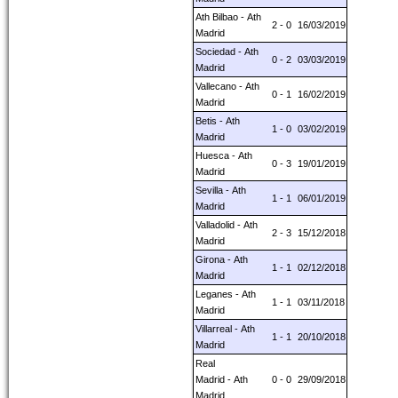
Ath Bilbao - Ath
2 - 0
16/03/2019
Madrid
Sociedad - Ath
0 - 2
03/03/2019
Madrid
Vallecano - Ath
0 - 1
16/02/2019
Madrid
Betis - Ath
1 - 0
03/02/2019
Madrid
Huesca - Ath
0 - 3
19/01/2019
Madrid
Sevilla - Ath
1 - 1
06/01/2019
Madrid
Valladolid - Ath
2 - 3
15/12/2018
Madrid
Girona - Ath
1 - 1
02/12/2018
Madrid
Leganes - Ath
1 - 1
03/11/2018
Madrid
Villarreal - Ath
1 - 1
20/10/2018
Madrid
Real
Madrid - Ath
0 - 0
29/09/2018
Madrid