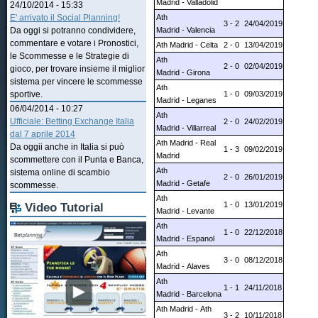
Madrid - Valladolid
24/10/2014 - 15:33
Ath
E' arrivato il Social Planning!
3 - 2
24/04/2019
Madrid - Valencia
Da oggi si potranno condividere,
commentare e votare i Pronostici,
Ath Madrid - Celta
2 - 0
13/04/2019
le Scommesse e le Strategie di
Ath
2 - 0
02/04/2019
gioco, per trovare insieme il miglior
Madrid - Girona
sistema per vincere le scommesse
Ath
1 - 0
09/03/2019
sportive.
Madrid - Leganes
06/04/2014 - 10:27
Ath
Ufficiale: Betting Exchange Italia
2 - 0
24/02/2019
Madrid - Villarreal
dal 7 aprile 2014
Ath Madrid - Real
Da oggii anche in Italia si può
1 - 3
09/02/2019
Madrid
scommettere con il Punta e Banca,
Ath
sistema online di scambio
2 - 0
26/01/2019
Madrid - Getafe
scommesse.
Ath
1 - 0
13/01/2019
Video Tutorial
Madrid - Levante
Ath
1 - 0
22/12/2018
Madrid - Espanol
Ath
3 - 0
08/12/2018
Madrid - Alaves
Ath
1 - 1
24/11/2018
Madrid - Barcelona
Ath Madrid - Ath
3 - 2
10/11/2018