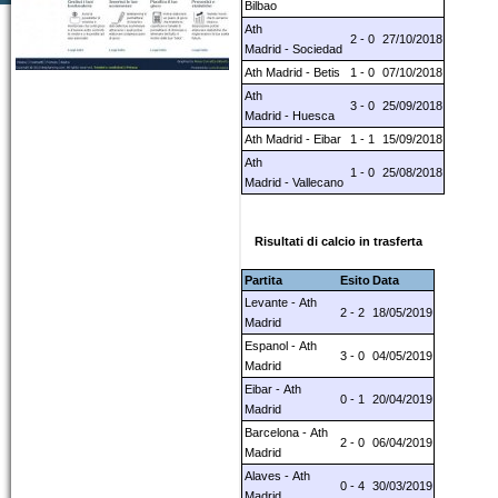
Bilbao
Ath
2 - 0
27/10/2018
Madrid - Sociedad
Ath Madrid - Betis
1 - 0
07/10/2018
Ath
3 - 0
25/09/2018
Madrid - Huesca
Ath Madrid - Eibar
1 - 1
15/09/2018
Ath
1 - 0
25/08/2018
Madrid - Vallecano
Risultati di calcio in trasferta
Partita
Esito
Data
Levante - Ath
2 - 2
18/05/2019
Madrid
Espanol - Ath
3 - 0
04/05/2019
Madrid
Eibar - Ath
0 - 1
20/04/2019
Madrid
Barcelona - Ath
2 - 0
06/04/2019
Madrid
Alaves - Ath
0 - 4
30/03/2019
Madrid