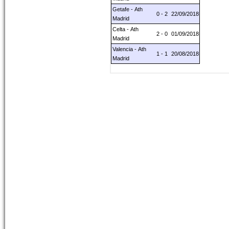
Getafe - Ath
0 - 2
22/09/2018
Madrid
Celta - Ath
2 - 0
01/09/2018
Madrid
Valencia - Ath
1 - 1
20/08/2018
Madrid