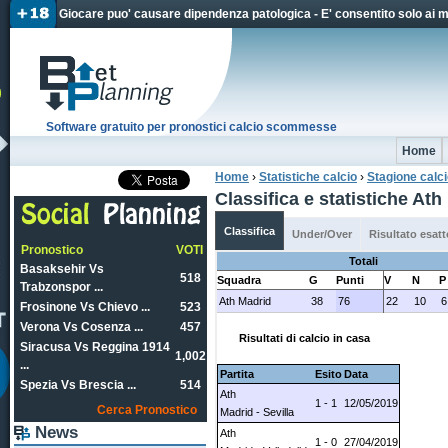
Jum
Giocare puo' causare dipendenza patologica - E' consentito solo ai 
Software gratuito per pronostici calcio scommesse
Home
Home
›
Statistiche calcio
›
Stagione calc
Tu sei qui
Classifica e statistiche A
Classifica
Under/Over
Risultato esatt
Pronostico
VOTI
Totali
Basaksehir Vs
518
Squadra
G
Punti
V
N
P
Trabzonspor ...
Ath Madrid
38
76
22
10
6
Frosinone Vs Chievo ...
523
Verona Vs Cosenza ...
457
Risultati di calcio in casa
Siracusa Vs Reggina 1914
1,002
...
Partita
Esito
Data
Spezia Vs Brescia ...
514
Ath
1 - 1
12/05/2019
Cerca Pronostico
Madrid - Sevilla
News
Ath
1 - 0
27/04/2019