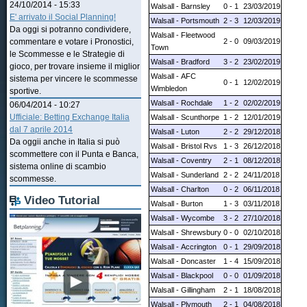
24/10/2014 - 15:33
Walsall - Barnsley
0 - 1
23/03/2019
E' arrivato il Social Planning!
Walsall - Portsmouth
2 - 3
12/03/2019
Da oggi si potranno condividere,
Walsall - Fleetwood
2 - 0
09/03/2019
commentare e votare i Pronostici,
Town
le Scommesse e le Strategie di
Walsall - Bradford
3 - 2
23/02/2019
gioco, per trovare insieme il miglior
Walsall - AFC
sistema per vincere le scommesse
0 - 1
12/02/2019
Wimbledon
sportive.
Walsall - Rochdale
1 - 2
02/02/2019
06/04/2014 - 10:27
Ufficiale: Betting Exchange Italia
Walsall - Scunthorpe
1 - 2
12/01/2019
dal 7 aprile 2014
Walsall - Luton
2 - 2
29/12/2018
Da oggii anche in Italia si può
Walsall - Bristol Rvs
1 - 3
26/12/2018
scommettere con il Punta e Banca,
Walsall - Coventry
2 - 1
08/12/2018
sistema online di scambio
Walsall - Sunderland
2 - 2
24/11/2018
scommesse.
Walsall - Charlton
0 - 2
06/11/2018
Video Tutorial
Walsall - Burton
1 - 3
03/11/2018
Walsall - Wycombe
3 - 2
27/10/2018
Walsall - Shrewsbury
0 - 0
02/10/2018
Walsall - Accrington
0 - 1
29/09/2018
Walsall - Doncaster
1 - 4
15/09/2018
Walsall - Blackpool
0 - 0
01/09/2018
Walsall - Gillingham
2 - 1
18/08/2018
Walsall - Plymouth
2 - 1
04/08/2018