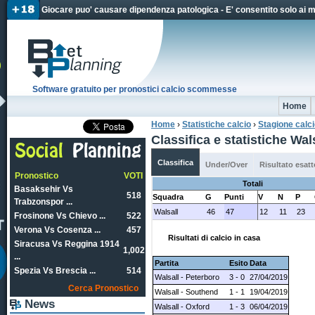
Jum
Giocare puo' causare dipendenza patologica - E' consentito solo ai 
Software gratuito per pronostici calcio scommesse
Home
Home
›
Statistiche calcio
›
Stagione calc
Tu sei qui
Classifica e statistiche Wa
Classifica
Under/Over
Risultato esatt
Pronostico
VOTI
Totali
Basaksehir Vs
518
Squadra
G
Punti
V
N
P
Trabzonspor ...
Walsall
46
47
12
11
23
Frosinone Vs Chievo ...
522
Verona Vs Cosenza ...
457
Risultati di calcio in casa
Siracusa Vs Reggina 1914
1,002
...
Partita
Esito
Data
Spezia Vs Brescia ...
514
Walsall - Peterboro
3 - 0
27/04/2019
Cerca Pronostico
Walsall - Southend
1 - 1
19/04/2019
News
Walsall - Oxford
1 - 3
06/04/2019