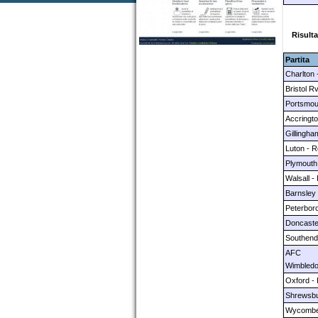
Risulta
Partita
Charlton 
Bristol R
Portsmou
Accringt
Gillingha
Luton - 
Plymouth
Walsall -
Barnsley
Peterbor
Doncaste
Southend
AFC
Wimbledo
Oxford -
Shrewsbu
Wycombe