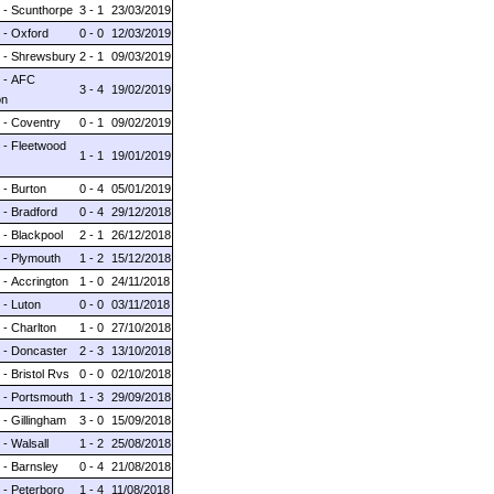
 - Scunthorpe
3 - 1
23/03/2019
 - Oxford
0 - 0
12/03/2019
 - Shrewsbury
2 - 1
09/03/2019
 - AFC
3 - 4
19/02/2019
on
 - Coventry
0 - 1
09/02/2019
 - Fleetwood
1 - 1
19/01/2019
 - Burton
0 - 4
05/01/2019
 - Bradford
0 - 4
29/12/2018
 - Blackpool
2 - 1
26/12/2018
 - Plymouth
1 - 2
15/12/2018
 - Accrington
1 - 0
24/11/2018
 - Luton
0 - 0
03/11/2018
- Charlton
1 - 0
27/10/2018
 - Doncaster
2 - 3
13/10/2018
- Bristol Rvs
0 - 0
02/10/2018
 - Portsmouth
1 - 3
29/09/2018
- Gillingham
3 - 0
15/09/2018
- Walsall
1 - 2
25/08/2018
 - Barnsley
0 - 4
21/08/2018
 - Peterboro
1 - 4
11/08/2018