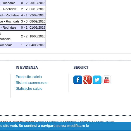
 - Rochdale
0 - 2
20/10/2018
l - Rochdale
2 - 2
06/10/2018
nd - Rochdale
4 - 1
22/09/2018
pe - Rochdale
3 - 3
08/09/2018
 - Rochdale
0 - 1
01/09/2018
d
2 - 2
18/08/2018
ochdale
 Rochdale
1 - 2
04/08/2018
IN EVIDENZA
SEGUICI
Pronostici calcio
Sistemi scommesse
Statistiche calcio
ning.it. All rights reserved.
Home |
Termini e condizioni |
Privacy
| Cookie Policy
tro sito web. Se continui a navigare senza modificare le