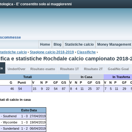
Jump to Navigation
ologica - E' consentito solo ai maggiorenni
io scommesse
Home
Blog
Statistiche calcio
Money Management
tatistiche calcio
›
Stagione calcio 2018-2019
›
Classifiche
›
 qui
ifica e statistiche Rochdale calcio campionato 2018-
ca
Under/Over
Risultato esatto
Risultato 1T
Risultato 2T
Goal/No Goal
Totali
In Casa
In Trasferta
G
Punti
V
N
P
GF
GS
V
N
P
GF
GS
V
N
P
GF
46
54
15
9
22
54
87
8
4
11
25
37
7
5
11
29
tati di calcio in casa
Esito
Data
 - Southend
1 - 0
27/04/2019
e - Wycombe
1 - 0
19/04/2019
 - Sunderland
1 - 2
06/04/2019