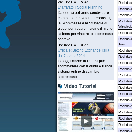
24/10/2014 - 15:33
Rochdale
E' arrivato il Social Planning!
Rochdale
Da oggi si potranno condividere,
Rochdale
commentare e votare i Pronostici,
Rochdale
le Scommesse e le Strategie di
Wimbled
gioco, per trovare insieme il miglior
Rochdale
sistema per vincere le scommesse
Rochdale
sportive.
Town
06/04/2014 - 10:27
Ufficiale: Betting Exchange Italia
Rochdale
dal 7 aprile 2014
Rochdale
Da oggii anche in Italia si può
Rochdale
scommettere con il Punta e Banca,
Rochdale
sistema online di scambio
Rochdale
scommesse.
Rochdale
Video Tutorial
Rochdale 
Rochdale
Rochdale 
Rochdale
Rochdale 
Rochdale 
Rochdale
Rochdale