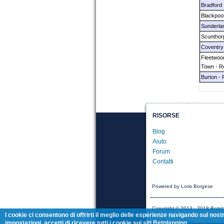
Bradford
Blackpoo
Sunderla
Scunthor
Coventry
Fleetwoo
Town - R
Burton -
RISORSE
Blog
Aiuto
Forum
Contatti
Powered by Loris Borgese
Copyright © 2013 - 2018 Betplan
I cookie ci consentono di offrirti il meglio delle esperienze navigando sul nos
impostazioni, accetti di ricevere tutti i cookie sui siti Betplanning