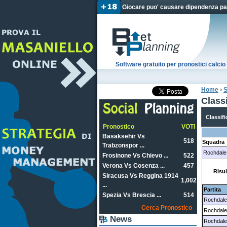
Giocare puo' causare dipendenza pat
Software gratuito per pronostici calc
Home
›
S
Tu sei
Class
Classifi
Pronostico
VOTI
Basaksehir Vs
518
Squadra
Trabzonspor ...
Rochdale
Frosinone Vs Chievo ...
522
Verona Vs Cosenza ...
457
Risul
Siracusa Vs Reggina 1914
1,002
...
Partita
Spezia Vs Brescia ...
514
Rochdale
Cerca Pronostico
Rochdal
News
Rochdale