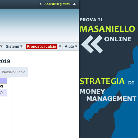
Accedi/Registrati
Sistemi
Pronostici calcio
Aiuto
2019
Parziale/Finale
GS
50