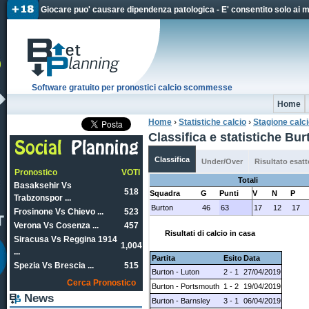
Jum
Giocare puo' causare dipendenza patologica - E' consentito solo ai 
Software gratuito per pronostici calcio scommesse
Home
Home
›
Statistiche calcio
›
Stagione calc
Tu sei qui
Classifica e statistiche B
Classifica
Under/Over
Risultato esatt
Pronostico
VOTI
Totali
Basaksehir Vs
518
Squadra
G
Punti
V
N
P
Trabzonspor ...
Burton
46
63
17
12
17
Frosinone Vs Chievo ...
523
Verona Vs Cosenza ...
457
Risultati di calcio in casa
Siracusa Vs Reggina 1914
1,004
...
Partita
Esito
Data
Spezia Vs Brescia ...
515
Burton - Luton
2 - 1
27/04/2019
Cerca Pronostico
Burton - Portsmouth
1 - 2
19/04/2019
News
Burton - Barnsley
3 - 1
06/04/2019