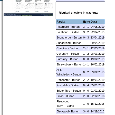
Risultati di calcio in trasferta
Partita
Esito
Data
Peterboro - Burton
3 - 1
04/05/2019
Southend - Burton
3 - 2
22/04/2019
Scunthorpe - Burton
0 - 3
13/04/2019
Sunderland - Burton
1 - 1
09/04/2019
Charlton - Burton
2 - 1
12/03/2019
Coventry - Burton
1 - 2
08/03/2019
Barnsley - Burton
0 - 0
19/02/2019
Shrewsbury - Burton
1 - 1
16/02/2019
AFC
0 - 2
09/02/2019
Wimbledon - Burton
Doncaster - Burton
2 - 2
19/01/2019
Rochdale - Burton
0 - 4
05/01/2019
Bristol Rvs - Burton
0 - 0
01/01/2019
Luton - Burton
2 - 0
22/12/2018
Fleetwood
1 - 0
15/12/2018
Town - Burton
Blackpool - Burton
3 - 0
24/11/2018