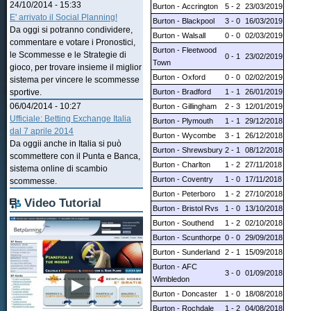
24/10/2014 - 15:33
Burton - Accrington
5 - 2
23/03/2019
E' arrivato il Social Planning!
Burton - Blackpool
3 - 0
16/03/2019
Da oggi si potranno condividere,
Burton - Walsall
0 - 0
02/03/2019
commentare e votare i Pronostici,
Burton - Fleetwood
le Scommesse e le Strategie di
0 - 1
23/02/2019
Town
gioco, per trovare insieme il miglior
Burton - Oxford
0 - 0
02/02/2019
sistema per vincere le scommesse
Burton - Bradford
1 - 1
26/01/2019
sportive.
06/04/2014 - 10:27
Burton - Gillingham
2 - 3
12/01/2019
Ufficiale: Betting Exchange Italia
Burton - Plymouth
1 - 1
29/12/2018
dal 7 aprile 2014
Burton - Wycombe
3 - 1
26/12/2018
Da oggii anche in Italia si può
Burton - Shrewsbury
2 - 1
08/12/2018
scommettere con il Punta e Banca,
Burton - Charlton
1 - 2
27/11/2018
sistema online di scambio
Burton - Coventry
1 - 0
17/11/2018
scommesse.
Burton - Peterboro
1 - 2
27/10/2018
Video Tutorial
Burton - Bristol Rvs
1 - 0
13/10/2018
Burton - Southend
1 - 2
02/10/2018
Burton - Scunthorpe
0 - 0
29/09/2018
Burton - Sunderland
2 - 1
15/09/2018
Burton - AFC
3 - 0
01/09/2018
Wimbledon
Burton - Doncaster
1 - 0
18/08/2018
Burton - Rochdale
1 - 2
04/08/2018