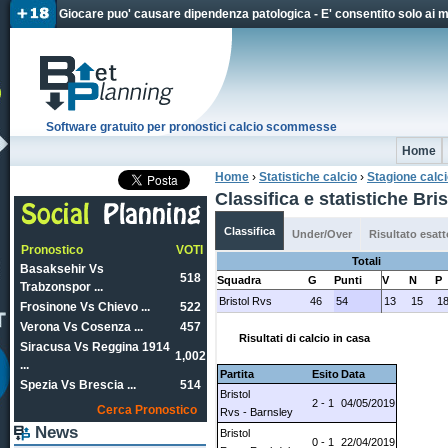
Jum
Giocare puo' causare dipendenza patologica - E' consentito solo ai 
Software gratuito per pronostici calcio scommesse
Home
Home
›
Statistiche calcio
›
Stagione calc
Tu sei qui
Classifica e statistiche Br
Classifica
Under/Over
Risultato esatt
Pronostico
VOTI
Totali
Basaksehir Vs
518
Squadra
G
Punti
V
N
P
Trabzonspor ...
Bristol Rvs
46
54
13
15
1
Frosinone Vs Chievo ...
522
Verona Vs Cosenza ...
457
Risultati di calcio in casa
Siracusa Vs Reggina 1914
1,002
...
Partita
Esito
Data
Spezia Vs Brescia ...
514
Bristol
2 - 1
04/05/2019
Cerca Pronostico
Rvs - Barnsley
News
Bristol
0 - 1
22/04/2019