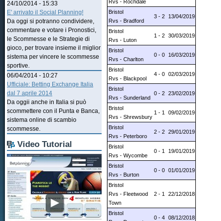
Rvs - Rochdale
24/10/2014 - 15:33
Bristol
E' arrivato il Social Planning!
3 - 2
13/04/2019
Rvs - Bradford
Da oggi si potranno condividere,
commentare e votare i Pronostici,
Bristol
1 - 2
30/03/2019
le Scommesse e le Strategie di
Rvs - Luton
gioco, per trovare insieme il miglior
Bristol
0 - 0
16/03/2019
sistema per vincere le scommesse
Rvs - Charlton
sportive.
Bristol
4 - 0
02/03/2019
06/04/2014 - 10:27
Rvs - Blackpool
Ufficiale: Betting Exchange Italia
Bristol
dal 7 aprile 2014
0 - 2
23/02/2019
Rvs - Sunderland
Da oggii anche in Italia si può
Bristol
scommettere con il Punta e Banca,
1 - 1
09/02/2019
Rvs - Shrewsbury
sistema online di scambio
Bristol
scommesse.
2 - 2
29/01/2019
Rvs - Peterboro
Video Tutorial
Bristol
0 - 1
19/01/2019
Rvs - Wycombe
Bristol
0 - 0
01/01/2019
Rvs - Burton
Bristol
Rvs - Fleetwood
2 - 1
22/12/2018
Town
Bristol
0 - 4
08/12/2018