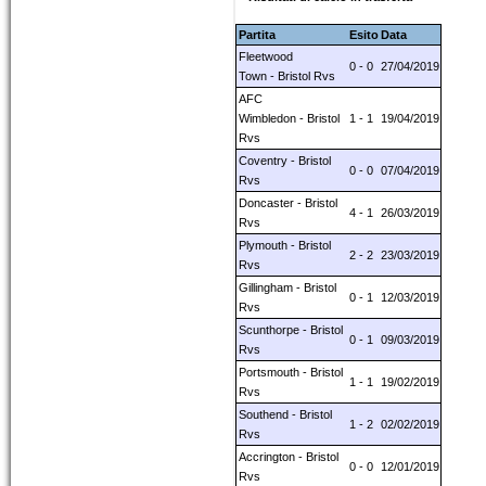
Partita
Esito
Data
Fleetwood
0 - 0
27/04/2019
Town - Bristol Rvs
AFC
Wimbledon - Bristol
1 - 1
19/04/2019
Rvs
Coventry - Bristol
0 - 0
07/04/2019
Rvs
Doncaster - Bristol
4 - 1
26/03/2019
Rvs
Plymouth - Bristol
2 - 2
23/03/2019
Rvs
Gillingham - Bristol
0 - 1
12/03/2019
Rvs
Scunthorpe - Bristol
0 - 1
09/03/2019
Rvs
Portsmouth - Bristol
1 - 1
19/02/2019
Rvs
Southend - Bristol
1 - 2
02/02/2019
Rvs
Accrington - Bristol
0 - 0
12/01/2019
Rvs