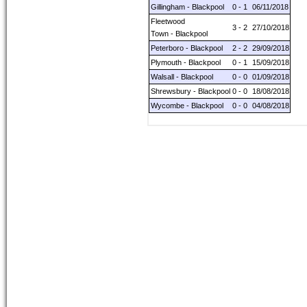
Gillingham - Blackpool
0 - 1
06/11/2018
Fleetwood
3 - 2
27/10/2018
Town - Blackpool
Peterboro - Blackpool
2 - 2
29/09/2018
Plymouth - Blackpool
0 - 1
15/09/2018
Walsall - Blackpool
0 - 0
01/09/2018
Shrewsbury - Blackpool
0 - 0
18/08/2018
Wycombe - Blackpool
0 - 0
04/08/2018