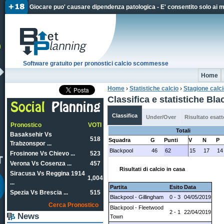
Jum
Giocare puo' causare dipendenza patologica - E' consentito solo ai 
Software gratuito per pronostici calcio scommesse
Home
Home
›
Statistiche calcio
›
Stagione calc
Tu sei qui
Classifica e statistiche B
Classifica
Under/Over
Risultato esatt
Pronostico
VOTI
Totali
Basaksehir Vs
518
Squadra
G
Punti
V
N
P
Trabzonspor ...
Blackpool
46
62
15
17
14
Frosinone Vs Chievo ...
523
Verona Vs Cosenza ...
457
Risultati di calcio in casa
Siracusa Vs Reggina 1914
1,004
...
Partita
Esito
Data
Spezia Vs Brescia ...
515
Blackpool - Gillingham
0 - 3
04/05/2019
Cerca Pronostico
Blackpool - Fleetwood
2 - 1
22/04/2019
News
Town