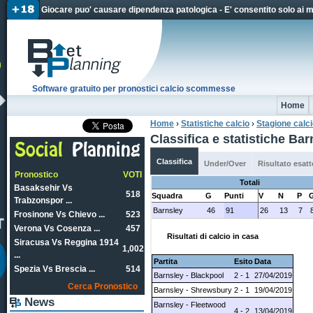
Jum
Giocare puo' causare dipendenza patologica - E' consentito solo ai 
Software gratuito per pronostici calcio scommesse
Home
Home
›
Statistiche calcio
›
Stagione calc
Tu sei qui
Classifica e statistiche B
Classifica
Under/Over
Risultato esatt
Pronostico
VOTI
Totali
Basaksehir Vs
518
Squadra
G
Punti
V
N
P
Trabzonspor ...
Barnsley
46
91
26
13
7
Frosinone Vs Chievo ...
523
Verona Vs Cosenza ...
457
Risultati di calcio in casa
Siracusa Vs Reggina 1914
1,002
...
Partita
Esito
Data
Spezia Vs Brescia ...
514
Barnsley - Blackpool
2 - 1
27/04/2019
Cerca Pronostico
Barnsley - Shrewsbury
2 - 1
19/04/2019
News
Barnsley - Fleetwood
4 - 2
13/04/2019