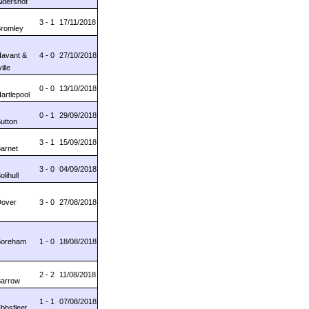
Aldershot
3 - 1
17/11/2018
Bromley
Havant &
4 - 0
27/10/2018
ille
0 - 0
13/10/2018
Hartlepool
0 - 1
29/09/2018
Sutton
3 - 1
15/09/2018
Barnet
3 - 0
04/09/2018
olihull
Dover
3 - 0
27/08/2018
 Boreham
1 - 0
18/08/2018
2 - 2
11/08/2018
Barrow
1 - 1
07/08/2018
Ebbsfleet