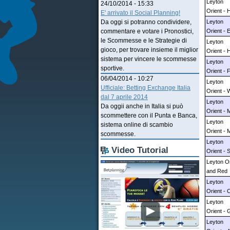
Leyton
24/10/2014 - 15:33
Orient - 
E' arrivato il Social Planning!
Leyton
Da oggi si potranno condividere,
Orient - 
commentare e votare i Pronostici,
le Scommesse e le Strategie di
Leyton
gioco, per trovare insieme il miglior
Orient - H
sistema per vincere le scommesse
Leyton
sportive.
Orient - 
06/04/2014 - 10:27
Leyton
Ufficiale: Betting Exchange Italia
Orient -
dal 7 aprile 2014
Leyton
Da oggii anche in Italia si può
Orient -
scommettere con il Punta e Banca,
Leyton
sistema online di scambio
Orient - 
scommesse.
Leyton
Video Tutorial
Orient - 
Leyton Or
and Red
Leyton
Orient - 
Leyton
Orient -
Leyton