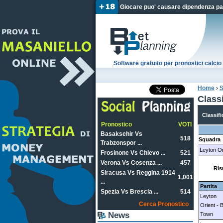
Giocare puo' causare dipendenza pat
Software gratuito per pronostici calc
Home
›
S
Tu sei
Class
Classifi
Pronostico
VOTI
Basaksehir Vs
518
Squadra
Trabzonspor ...
Leyton Or
Frosinone Vs Chievo ...
521
Verona Vs Cosenza ...
457
Ris
Siracusa Vs Reggina 1914
1,001
...
Partita
Spezia Vs Brescia ...
514
Leyton
Cerca Pronostico
Orient - 
News
Town