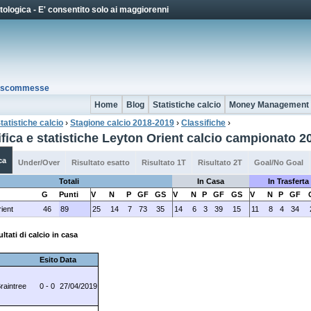
Jump to Navigation
ologica - E' consentito solo ai maggiorenni
io scommesse
Home
Blog
Statistiche calcio
Money Management
tatistiche calcio
›
Stagione calcio 2018-2019
›
Classifiche
›
 qui
ifica e statistiche Leyton Orient calcio campionato 
ca
Under/Over
Risultato esatto
Risultato 1T
Risultato 2T
Goal/No Goal
Totali
In Casa
In Trasferta
G
Punti
V
N
P
GF
GS
V
N
P
GF
GS
V
N
P
GF
ient
46
89
25
14
7
73
35
14
6
3
39
15
11
8
4
34
ultati di calcio in casa
Esito
Data
Braintree
0 - 0
27/04/2019