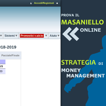
Accedi/Registrati
Sistemi
Pronostici calcio
Aiuto
2018-2019
Parziale/Finale
GS
20