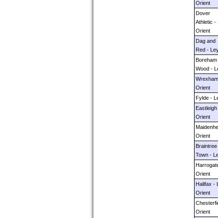
Orient
Dover
Athletic -
Orient
Dag and
Red - Ley
Boreham
Wood - L
Wrexham 
Orient
Fylde - L
Eastleigh
Orient
Maidenhe
Orient
Braintree
Town - Le
Harrogate
Orient
Halifax -
Orient
Chesterfi
Orient