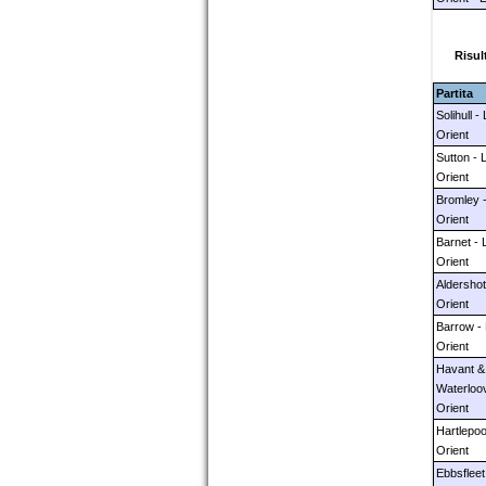
Risult
Partita
Solihull -
Orient
Sutton - 
Orient
Bromley 
Orient
Barnet - 
Orient
Aldershot
Orient
Barrow -
Orient
Havant &
Waterloov
Orient
Hartlepoo
Orient
Ebbsfleet