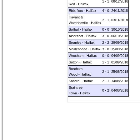
1 - 1
08/12/2018
Red - Halifax
Ebbsfleet - Halifax
4 - 0
24/11/2018
Havant &
2 - 1
03/11/2018
Waterlooville - Halifax
Solihull - Halifax
0 - 0
30/10/2018
Aldershot - Halifax
3 - 0
06/10/2018
Bromley - Halifax
2 - 2
29/09/2018
Maidenhead - Halifax
3 - 0
15/09/2018
Wrexham - Halifax
0 - 0
04/09/2018
Sutton - Halifax
1 - 1
01/09/2018
Boreham
2 - 1
25/08/2018
Wood - Halifax
Salford - Halifax
2 - 1
14/08/2018
Braintree
0 - 2
04/08/2018
Town - Halifax