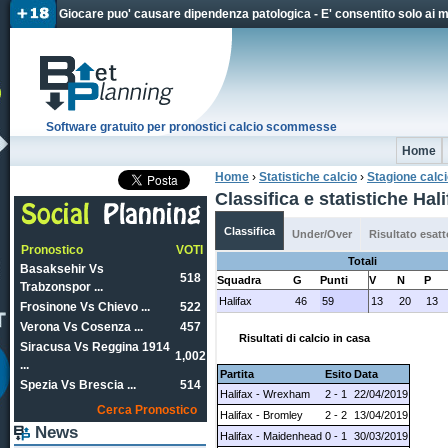
Jum
Giocare puo' causare dipendenza patologica - E' consentito solo ai 
Software gratuito per pronostici calcio scommesse
Home
Home
›
Statistiche calcio
›
Stagione calc
Tu sei qui
Classifica e statistiche Ha
Classifica
Under/Over
Risultato esatt
Pronostico
VOTI
Totali
Basaksehir Vs
518
Squadra
G
Punti
V
N
P
Trabzonspor ...
Halifax
46
59
13
20
13
Frosinone Vs Chievo ...
522
Verona Vs Cosenza ...
457
Risultati di calcio in casa
Siracusa Vs Reggina 1914
1,002
...
Partita
Esito
Data
Spezia Vs Brescia ...
514
Halifax - Wrexham
2 - 1
22/04/2019
Cerca Pronostico
Halifax - Bromley
2 - 2
13/04/2019
News
Halifax - Maidenhead
0 - 1
30/03/2019