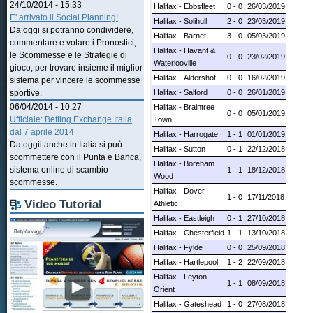
24/10/2014 - 15:33
Halifax - Ebbsfleet
0 - 0
26/03/2019
E' arrivato il Social Planning!
Halifax - Solihull
2 - 0
23/03/2019
Da oggi si potranno condividere,
Halifax - Barnet
3 - 0
05/03/2019
commentare e votare i Pronostici,
Halifax - Havant &
le Scommesse e le Strategie di
0 - 0
23/02/2019
Waterlooville
gioco, per trovare insieme il miglior
Halifax - Aldershot
0 - 0
16/02/2019
sistema per vincere le scommesse
Halifax - Salford
0 - 0
26/01/2019
sportive.
06/04/2014 - 10:27
Halifax - Braintree
0 - 0
05/01/2019
Ufficiale: Betting Exchange Italia
Town
dal 7 aprile 2014
Halifax - Harrogate
1 - 1
01/01/2019
Da oggii anche in Italia si può
Halifax - Sutton
0 - 1
22/12/2018
scommettere con il Punta e Banca,
Halifax - Boreham
sistema online di scambio
1 - 1
18/12/2018
Wood
scommesse.
Halifax - Dover
1 - 0
17/11/2018
Video Tutorial
Athletic
Halifax - Eastleigh
0 - 1
27/10/2018
Halifax - Chesterfield
1 - 1
13/10/2018
Halifax - Fylde
0 - 0
25/09/2018
Halifax - Hartlepool
1 - 2
22/09/2018
Halifax - Leyton
1 - 1
08/09/2018
Orient
Halifax - Gateshead
1 - 0
27/08/2018