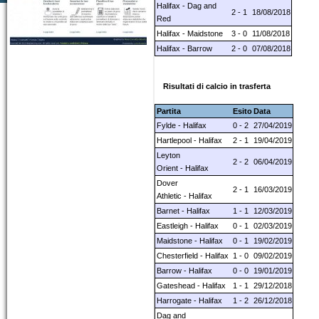
Halifax - Dag and
2 - 1
18/08/2018
Red
Halifax - Maidstone
3 - 0
11/08/2018
Halifax - Barrow
2 - 0
07/08/2018
Risultati di calcio in trasferta
Partita
Esito
Data
Fylde - Halifax
0 - 2
27/04/2019
Hartlepool - Halifax
2 - 1
19/04/2019
Leyton
2 - 2
06/04/2019
Orient - Halifax
Dover
2 - 1
16/03/2019
Athletic - Halifax
Barnet - Halifax
1 - 1
12/03/2019
Eastleigh - Halifax
0 - 1
02/03/2019
Maidstone - Halifax
0 - 1
19/02/2019
Chesterfield - Halifax
1 - 0
09/02/2019
Barrow - Halifax
0 - 0
19/01/2019
Gateshead - Halifax
1 - 1
29/12/2018
Harrogate - Halifax
1 - 2
26/12/2018
Dag and