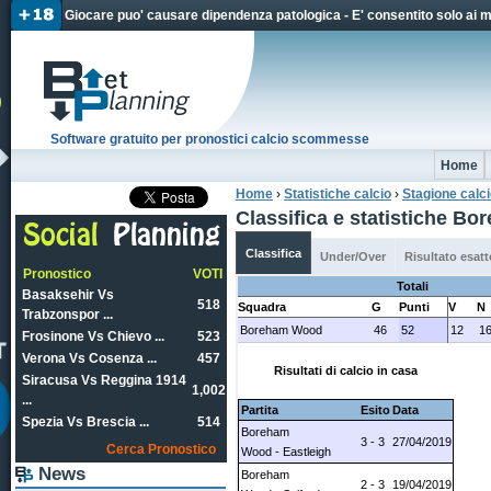
Jum
Giocare puo' causare dipendenza patologica - E' consentito solo ai 
Software gratuito per pronostici calcio scommesse
Home
Home
›
Statistiche calcio
›
Stagione calc
Tu sei qui
Classifica e statistiche 
Classifica
Under/Over
Risultato esatt
Pronostico
VOTI
Totali
Basaksehir Vs
518
Squadra
G
Punti
V
N
Trabzonspor ...
Boreham Wood
46
52
12
1
Frosinone Vs Chievo ...
523
Verona Vs Cosenza ...
457
Risultati di calcio in casa
Siracusa Vs Reggina 1914
1,002
...
Partita
Esito
Data
Spezia Vs Brescia ...
514
Boreham
3 - 3
27/04/2019
Cerca Pronostico
Wood - Eastleigh
News
Boreham
2 - 3
19/04/2019