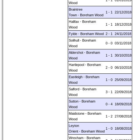
1 - 1
01/01/2019
Wood
Braintree
1 - 1
22/12/2018
Town - Boreham Wood
Halifax - Boreham
1 - 1
18/12/2018
Wood
Fylde - Boreham Wood
2 - 1
24/11/2018
Solihull - Boreham
0 - 0
03/11/2018
Wood
Aldershot - Boreham
1 - 1
30/10/2018
Wood
Hartlepool - Boreham
2 - 0
06/10/2018
Wood
Eastleigh - Boreham
1 - 0
25/09/2018
Wood
Salford - Boreham
3 - 1
22/09/2018
Wood
Sutton - Boreham
0 - 4
18/09/2018
Wood
Maidstone - Boreham
1 - 2
27/08/2018
Wood
Leyton
1 - 0
18/08/2018
Orient - Boreham Wood
Wrexham - Boreham