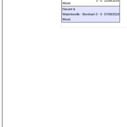
3 - 0
11/08/2018
Wood
Havant &
Waterlooville - Boreham
0 - 0
07/08/2018
Wood