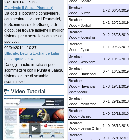
Wood - Salford
24/10/2014 - 15:33
Boreham
E' arrivato il Social Planning!
1 - 2
06/04/2019
Wood - Sutton
Da oggi si potranno condividere,
commentare e votare i Pronostici,
Boreham
2 - 2
26/03/2019
le Scommesse e le Strategie di
Wood - Solihull
gioco, per trovare insieme il miglior
Boreham
0 - 2
23/03/2019
sistema per vincere le scommesse
Wood - Aldershot
sportive.
Boreham
1 - 1
09/03/2019
06/04/2014 - 10:27
Wood - Fylde
Ufficiale: Betting Exchange Italia
Boreham
dal 7 aprile 2014
0 - 2
19/02/2019
Wood - Wrexham
Da oggii anche in Italia si può
Boreham
scommettere con il Punta e Banca,
0 - 4
16/02/2019
Wood - Hartlepool
sistema online di scambio
Boreham
scommesse.
Wood - Havant &
1 - 3
19/01/2019
Video Tutorial
Waterlooville
Boreham
0 - 1
29/12/2018
Wood - Maidstone
Boreham
1 - 0
26/12/2018
Wood - Barnet
Boreham
1 - 0
08/12/2018
Wood - Leyton Orient
Boreham
0 - 1
27/11/2018