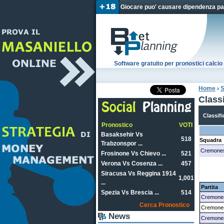
Giocare puo' causare dipendenza pat
Software gratuito per pronostici calc
Home
›
S
Tu sei
Class
Classifi
Pronostico
VOTI
Basaksehir Vs
518
Squadra
Trabzonspor ...
Cremone
Frosinone Vs Chievo ...
521
Verona Vs Cosenza ...
457
Siracusa Vs Reggina 1914
1,001
...
Partita
Spezia Vs Brescia ...
514
Cremones
Cerca Pronostico
Cremones
News
Cremones