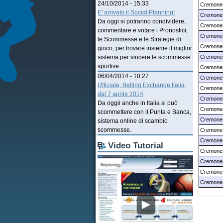
24/10/2014 - 15:33
Cremones
E' arrivato il Social Planning!
Cremones
Da oggi si potranno condividere,
Cremonese
commentare e votare i Pronostici,
Cremonese
le Scommesse e le Strategie di
Cremones
gioco, per trovare insieme il miglior
Cremones
sistema per vincere le scommesse
sportive.
Cremonese
06/04/2014 - 10:27
Cremone
Ufficiale: Betting Exchange Italia
Cremone
dal 7 aprile 2014
Cremones
Da oggii anche in Italia si può
Cremones
scommettere con il Punta e Banca,
Cremones
sistema online di scambio
scommesse.
Cremones
Cremones
Video Tutorial
Cremones
Cremones
Cremones
Cremones