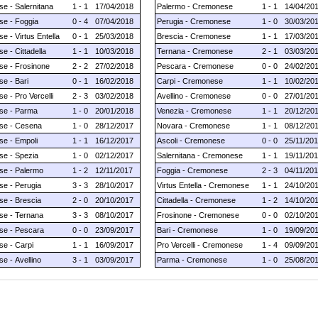
e - Salernitana
1 - 1
17/04/2018
Palermo - Cremonese
1 - 1
14/04/20
e - Foggia
0 - 4
07/04/2018
Perugia - Cremonese
1 - 0
30/03/20
 - Virtus Entella
0 - 1
25/03/2018
Brescia - Cremonese
1 - 1
17/03/20
 - Cittadella
1 - 1
10/03/2018
Ternana - Cremonese
2 - 1
03/03/20
e - Frosinone
2 - 2
27/02/2018
Pescara - Cremonese
0 - 0
24/02/20
e - Bari
0 - 1
16/02/2018
Carpi - Cremonese
1 - 1
10/02/20
 - Pro Vercelli
2 - 3
03/02/2018
Avellino - Cremonese
0 - 0
27/01/20
se - Parma
1 - 0
20/01/2018
Venezia - Cremonese
1 - 1
20/12/20
se - Cesena
1 - 0
28/12/2017
Novara - Cremonese
1 - 1
08/12/20
e - Empoli
1 - 1
16/12/2017
Ascoli - Cremonese
0 - 0
25/11/20
e - Spezia
1 - 0
02/12/2017
Salernitana - Cremonese
1 - 1
19/11/20
e - Palermo
1 - 2
12/11/2017
Foggia - Cremonese
2 - 3
04/11/20
e - Perugia
3 - 3
28/10/2017
Virtus Entella - Cremonese
1 - 1
24/10/20
e - Brescia
2 - 0
20/10/2017
Cittadella - Cremonese
1 - 2
14/10/20
e - Ternana
3 - 3
08/10/2017
Frosinone - Cremonese
0 - 0
02/10/20
e - Pescara
0 - 0
23/09/2017
Bari - Cremonese
1 - 0
19/09/20
e - Carpi
1 - 1
16/09/2017
Pro Vercelli - Cremonese
1 - 4
09/09/20
e - Avellino
3 - 1
03/09/2017
Parma - Cremonese
1 - 0
25/08/20