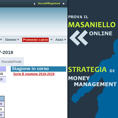
Accedi/Registrati
Sistemi
Pronostici calcio
Aiuto
7-2018
Parziale/Finale
Stagione in corso
GS
Serie B stagione 2018-2019
19
18
18
18