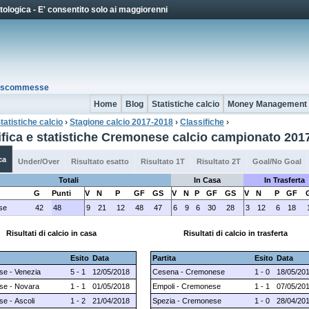
Jump to Navigation
ologica - E' consentito solo ai maggiorenni
io scommesse
Home
Blog
Statistiche calcio
Money Management
tatistiche calcio
›
Stagione calcio 2017-2018
›
Classifiche
›
 qui
ifica e statistiche Cremonese calcio campionato 201
ca
Under/Over
Risultato esatto
Risultato 1T
Risultato 2T
Goal/No Goal
Totali
In Casa
In Trasferta
G
Punti
V
N
P
GF
GS
V
N
P
GF
GS
V
N
P
GF
se
42
48
9
21
12
48
47
6
9
6
30
28
3
12
6
18
Risultati di calcio in casa
Risultati di calcio in trasferta
Esito
Data
Partita
Esito
Data
e - Venezia
5 - 1
12/05/2018
Cesena - Cremonese
1 - 0
18/05/20
e - Novara
1 - 1
01/05/2018
Empoli - Cremonese
1 - 1
07/05/20
e - Ascoli
1 - 2
21/04/2018
Spezia - Cremonese
1 - 0
28/04/20