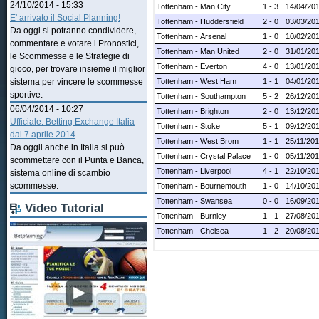
24/10/2014 - 15:33
Tottenham - Man City
1 - 3
14/04/20
E' arrivato il Social Planning!
Tottenham - Huddersfield
2 - 0
03/03/20
Da oggi si potranno condividere,
Tottenham - Arsenal
1 - 0
10/02/20
commentare e votare i Pronostici,
Tottenham - Man United
2 - 0
31/01/20
le Scommesse e le Strategie di
Tottenham - Everton
4 - 0
13/01/20
gioco, per trovare insieme il miglior
Tottenham - West Ham
1 - 1
04/01/20
sistema per vincere le scommesse
sportive.
Tottenham - Southampton
5 - 2
26/12/20
06/04/2014 - 10:27
Tottenham - Brighton
2 - 0
13/12/20
Ufficiale: Betting Exchange Italia
Tottenham - Stoke
5 - 1
09/12/20
dal 7 aprile 2014
Tottenham - West Brom
1 - 1
25/11/20
Da oggii anche in Italia si può
Tottenham - Crystal Palace
1 - 0
05/11/20
scommettere con il Punta e Banca,
Tottenham - Liverpool
4 - 1
22/10/20
sistema online di scambio
scommesse.
Tottenham - Bournemouth
1 - 0
14/10/20
Tottenham - Swansea
0 - 0
16/09/20
Video Tutorial
Tottenham - Burnley
1 - 1
27/08/20
Tottenham - Chelsea
1 - 2
20/08/20