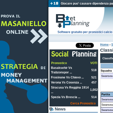
Giocare puo' causare dipendenza pat
Software gratuito per pronostici calc
Home
›
S
Tu sei
Class
Classifi
Pronostico
VOTI
Basaksehir Vs
518
Squadra
Trabzonspor ...
Swansea
Frosinone Vs Chievo ...
521
Verona Vs Cosenza ...
457
Siracusa Vs Reggina 1914
1,002
...
Partita
Spezia Vs Brescia ...
514
Swansea 
Cerca Pronostico
Swansea 
News
Swansea 