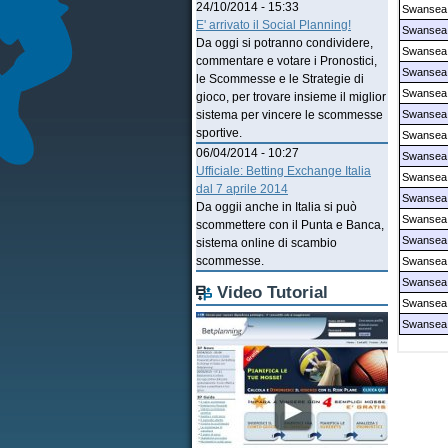
24/10/2014 - 15:33
Swansea 
E' arrivato il Social Planning!
Swansea
Da oggi si potranno condividere,
Swansea 
commentare e votare i Pronostici,
Swansea 
le Scommesse e le Strategie di
Swansea 
gioco, per trovare insieme il miglior
Swansea 
sistema per vincere le scommesse
sportive.
Swansea 
06/04/2014 - 10:27
Swansea 
Ufficiale: Betting Exchange Italia
Swansea 
dal 7 aprile 2014
Swansea 
Da oggii anche in Italia si può
Swansea 
scommettere con il Punta e Banca,
Swansea 
sistema online di scambio
scommesse.
Swansea 
Swansea 
Video Tutorial
Swansea 
Swansea 