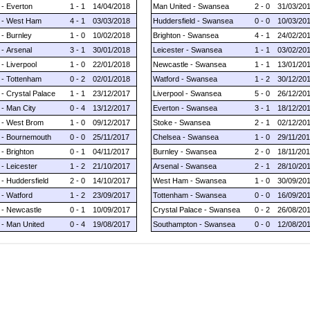
- Everton
1 - 1
14/04/2018
Man United - Swansea
2 - 0
31/03/20
 - West Ham
4 - 1
03/03/2018
Huddersfield - Swansea
0 - 0
10/03/20
- Burnley
1 - 0
10/02/2018
Brighton - Swansea
4 - 1
24/02/20
- Arsenal
3 - 1
30/01/2018
Leicester - Swansea
1 - 1
03/02/20
- Liverpool
1 - 0
22/01/2018
Newcastle - Swansea
1 - 1
13/01/20
- Tottenham
0 - 2
02/01/2018
Watford - Swansea
1 - 2
30/12/20
- Crystal Palace
1 - 1
23/12/2017
Liverpool - Swansea
5 - 0
26/12/20
- Man City
0 - 4
13/12/2017
Everton - Swansea
3 - 1
18/12/20
- West Brom
1 - 0
09/12/2017
Stoke - Swansea
2 - 1
02/12/20
- Bournemouth
0 - 0
25/11/2017
Chelsea - Swansea
1 - 0
29/11/20
- Brighton
0 - 1
04/11/2017
Burnley - Swansea
2 - 0
18/11/20
- Leicester
1 - 2
21/10/2017
Arsenal - Swansea
2 - 1
28/10/20
- Huddersfield
2 - 0
14/10/2017
West Ham - Swansea
1 - 0
30/09/20
- Watford
1 - 2
23/09/2017
Tottenham - Swansea
0 - 0
16/09/20
- Newcastle
0 - 1
10/09/2017
Crystal Palace - Swansea
0 - 2
26/08/20
- Man United
0 - 4
19/08/2017
Southampton - Swansea
0 - 0
12/08/20