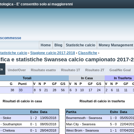
Jump to Navigation
ologica - E' consentito solo ai maggiorenni
io scommesse
Home
Blog
Statistiche calcio
Money Management
tatistiche calcio
›
Stagione calcio 2017-2018
›
Classifiche
›
 qui
ifica e statistiche Swansea calcio campionato 2017-
ca
Under/Over
Risultato esatto
Risultato 1T
Risultato 2T
Goal/No Goal
Totali
In Casa
In Trasferta
G
Punti
V
N
P
GF
GS
V
N
P
GF
GS
V
N
P
GF
38
33
8
9
21
28
56
6
3
10
17
24
2
6
11
11
Risultati di calcio in casa
Risultati di calcio in trasferta
Esito
Data
Partita
Esito
Data
- Stoke
1 - 2
13/05/2018
Bournemouth - Swansea
1 - 0
05/05/20
- Southampton
0 - 1
08/05/2018
Man City - Swansea
5 - 0
22/04/20
- Chelsea
0 - 1
28/04/2018
West Brom - Swansea
1 - 1
07/04/20