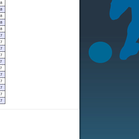
18
18
18
18
18
17
17
17
17
17
17
17
17
17
17
17