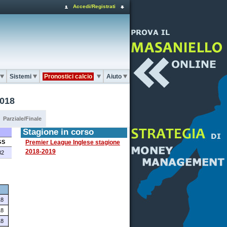
Accedi/Registrati
Sistemi
Pronostici calcio
Aiuto
2018
Parziale/Finale
Stagione in corso
GS
Premier League Inglese stagione
2018-2019
32
18
18
18