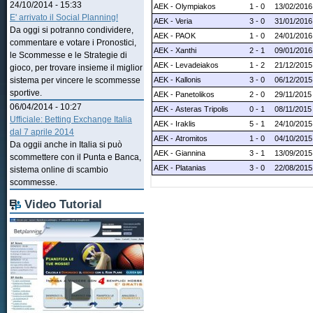
24/10/2014 - 15:33
AEK - Olympiakos
1 - 0
13/02/2016
E' arrivato il Social Planning!
AEK - Veria
3 - 0
31/01/2016
Da oggi si potranno condividere,
AEK - PAOK
1 - 0
24/01/2016
commentare e votare i Pronostici,
AEK - Xanthi
2 - 1
09/01/2016
le Scommesse e le Strategie di
AEK - Levadeiakos
1 - 2
21/12/2015
gioco, per trovare insieme il miglior
AEK - Kallonis
3 - 0
06/12/2015
sistema per vincere le scommesse
sportive.
AEK - Panetolikos
2 - 0
29/11/2015
06/04/2014 - 10:27
AEK - Asteras Tripolis
0 - 1
08/11/2015
Ufficiale: Betting Exchange Italia
AEK - Iraklis
5 - 1
24/10/2015
dal 7 aprile 2014
AEK - Atromitos
1 - 0
04/10/2015
Da oggii anche in Italia si può
AEK - Giannina
3 - 1
13/09/2015
scommettere con il Punta e Banca,
AEK - Platanias
3 - 0
22/08/2015
sistema online di scambio
scommesse.
Video Tutorial