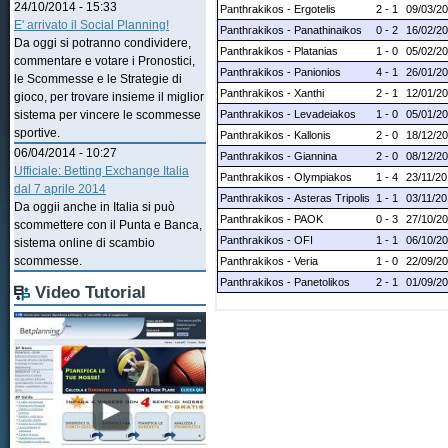
24/10/2014 - 15:33
Panthrakikos - Ergotelis
2 - 1
09/03/2
E' arrivato il Social Planning!
Panthrakikos - Panathinaikos
0 - 2
16/02/2
Da oggi si potranno condividere,
Panthrakikos - Platanias
1 - 0
05/02/2
commentare e votare i Pronostici,
Panthrakikos - Panionios
4 - 1
26/01/2
le Scommesse e le Strategie di
Panthrakikos - Xanthi
2 - 1
12/01/2
gioco, per trovare insieme il miglior
Panthrakikos - Levadeiakos
1 - 0
05/01/2
sistema per vincere le scommesse
sportive.
Panthrakikos - Kallonis
2 - 0
18/12/2
06/04/2014 - 10:27
Panthrakikos - Giannina
2 - 0
08/12/2
Ufficiale: Betting Exchange Italia
Panthrakikos - Olympiakos
1 - 4
23/11/2
dal 7 aprile 2014
Panthrakikos - Asteras Tripolis
1 - 1
03/11/2
Da oggii anche in Italia si può
Panthrakikos - PAOK
0 - 3
27/10/2
scommettere con il Punta e Banca,
Panthrakikos - OFI
1 - 1
06/10/2
sistema online di scambio
scommesse.
Panthrakikos - Veria
1 - 0
22/09/2
Panthrakikos - Panetolikos
2 - 1
01/09/2
Video Tutorial