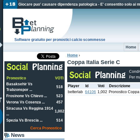
Jum
Giocare puo' causare dipendenza patologica - E' consentito solo ai 
Software gratuito per pronostici calcio scommesse
Home
Home
›
Tu sei qui
Coppa Italia Serie C
Condiv
Per ma
Pronostico
VOTI
Basaksehir Vs
Player
Id
Voti
Descrizione
518
Trabzonspor ...
betterlab
64106
1,002
Pronostico Coppa I
Frosinone Vs Chievo ...
523
Verona Vs Cosenza ...
457
Siracusa Vs Reggina 1914
1,002
...
Spezia Vs Brescia ...
514
Cerca Pronostico
News