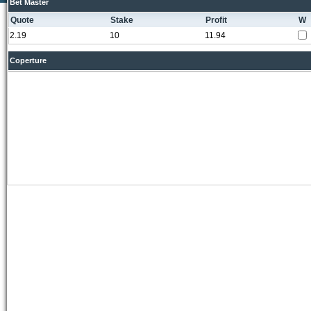
Bet Master
Quote
Stake
Profit
W
2.19
10
11.94
Coperture