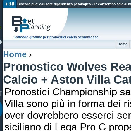
Jum
Giocare puo' causare dipendenza patologica - E' consentito solo ai 
Software gratuito per pronostici calcio scommesse
Home
Home
›
Tu sei qui
Pronostico Wolves Re
Calcio + Aston Villa Cat
Pronostici Championship sa
Villa sono più in forma dei r
over dovrebbero esserci sen
siciliano di Lega Pro C prop