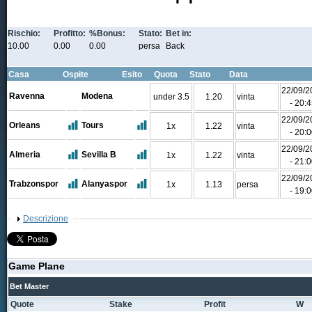
Rischio:
Profitto:
%Bonus:
Stato:
Bet in:
10.00
0.00
0.00
persa
Back
Casa
Ospite
Esito
Quota
Stato
Data
22/09/2
Ravenna
Modena
under 3.5
1.20
vinta
- 20:
22/09/2
Orleans
Tours
1x
1.22
vinta
- 20:
22/09/2
Almeria
Sevilla B
1x
1.22
vinta
- 21:
22/09/2
Trabzonspor
Alanyaspor
1x
1.13
persa
- 19:
Mostra
Descrizione
Game Plane
Bet Master
Quote
Stake
Profit
W