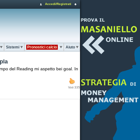
Accedi/Registrati
Sistemi
Pronostici calcio
Aiuto
pla
ampo del Reading mi aspetto bei goal. In
Voti 335