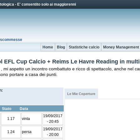
Jump to Navigation
ologica - E' consentito solo ai maggiorenni
io scommesse
Home
Blog
Statistiche calcio
Money Management
ol EFL Cup Calcio + Reims Le Havre Reading in multi
, mi aspetto un incontro combattuto e ricco di spettacolo, anche nel c
ono portare a casa dei punti.
in:
Le Mie Coperture
Stato
Data
19/09/2017
1.17
vinta
- 20:45
19/09/2017
1.24
persa
- 20:00