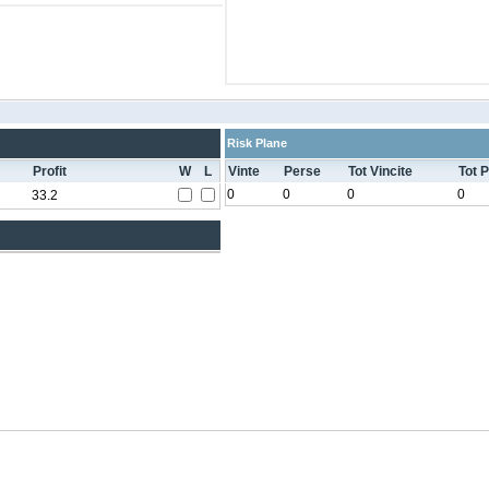
Risk Plane
Profit
W
L
Vinte
Perse
Tot Vincite
Tot P
0
0
0
0
33.2