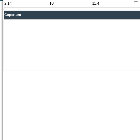
2.14
10
11.4
Coperture