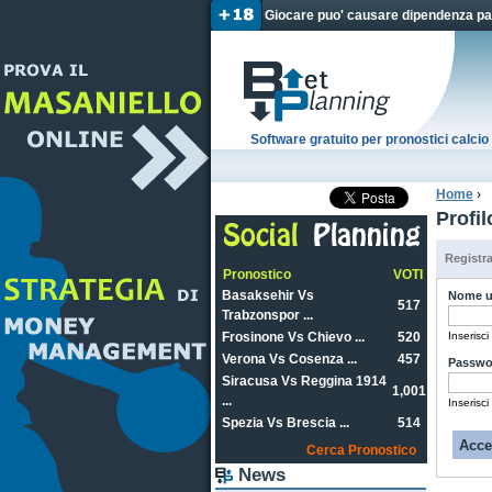
Giocare puo' causare dipendenza pat
Software gratuito per pronostici calc
Home
›
Tu sei
Profil
Registra
Sched
Pronostico
VOTI
Basaksehir Vs
Nome u
517
Trabzonspor ...
Frosinone Vs Chievo ...
520
Inserisci
Verona Vs Cosenza ...
457
Passw
Siracusa Vs Reggina 1914
1,001
...
Inserisc
Spezia Vs Brescia ...
514
Cerca Pronostico
News