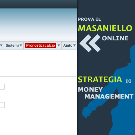
Sistemi
Pronostici calcio
Aiuto