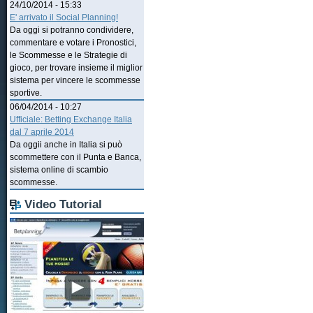
24/10/2014 - 15:33
E' arrivato il Social Planning!
Da oggi si potranno condividere,
commentare e votare i Pronostici,
le Scommesse e le Strategie di
gioco, per trovare insieme il miglior
sistema per vincere le scommesse
sportive.
06/04/2014 - 10:27
Ufficiale: Betting Exchange Italia
dal 7 aprile 2014
Da oggii anche in Italia si può
scommettere con il Punta e Banca,
sistema online di scambio
scommesse.
Video Tutorial