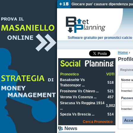
Giocare puo' causare dipendenza pat
Software gratuito per pronostici calc
Home
›
Tu sei
Profil
Registra
Sched
Pronostico
VOTI
Basaksehir Vs
Nome u
518
Trabzonspor ...
Frosinone Vs Chievo ...
521
Inserisci
Verona Vs Cosenza ...
457
Passw
Siracusa Vs Reggina 1914
1,002
...
Inserisc
Spezia Vs Brescia ...
514
Cerca Pronostico
News