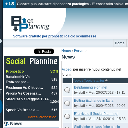
Jum
Giocare puo' causare dipendenza patologica - E' consentito solo ai 
Software gratuito per pronostici calcio scommesse
Home
Home
›
Forum
›
Tu sei qui
News
Accedi
per inserire nuovi contenuti nel
Pronostico
VOTI
forum.
Basaksehir Vs
518
Topic / Topic starter
Trabzonspor ...
Betplanning è online!
Frosinone Vs Chievo ...
524
by
staff
» Mer, 20/02/2013 - 17:11
Verona Vs Cosenza ...
457
Siracusa Vs Reggina 1914
Betting Exchange in Italia
1,004
...
by
staff
» Mer, 03/04/2013 - 20:06
Spezia Vs Brescia ...
515
E' arrivato il Social Planning!
Cerca Pronostico
by
staff
» Ven, 24/10/2014 - 15:33
News
Statistiche e classifiche calcio