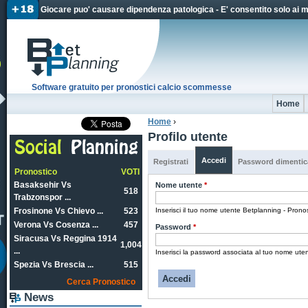
Jum
Giocare puo' causare dipendenza patologica - E' consentito solo ai 
Software gratuito per pronostici calcio scommesse
Home
Home
›
Tu sei qui
Profilo utente
(scheda attiva)
Accedi
Registrati
Password dimentic
Schede primarie
Pronostico
VOTI
Basaksehir Vs
Nome utente
*
518
Trabzonspor ...
Frosinone Vs Chievo ...
523
Inserisci il tuo nome utente Betplanning - Pronost
Verona Vs Cosenza ...
457
Password
*
Siracusa Vs Reggina 1914
1,004
...
Inserisci la password associata al tuo nome ute
Spezia Vs Brescia ...
515
Cerca Pronostico
News