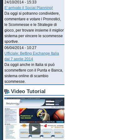
24/10/2014 - 15:33
E' arrivato il Social Planning!
Da oggi si potranno condividere,
commentare e votare i Pronostici,
le Scommesse e le Strategie di
gioco, per trovare insieme il miglior
sistema per vincere le scommesse
sportive.
06/04/2014 - 10:27
Ufficiale: Betting Exchange Italia
dal 7 aprile 2014
Da oggii anche in Italia si può
scommettere con il Punta e Banca,
sistema online di scambio
scommesse.
Video Tutorial