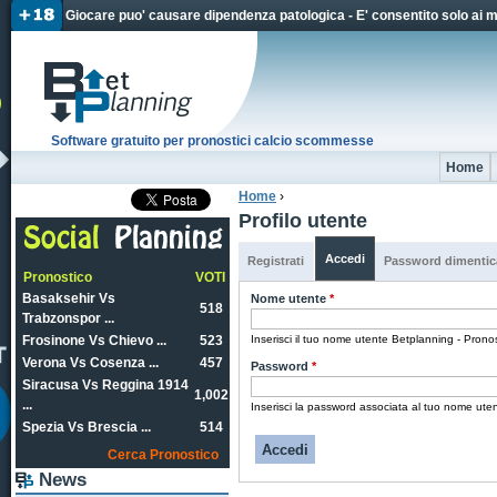
Jum
Giocare puo' causare dipendenza patologica - E' consentito solo ai 
Software gratuito per pronostici calcio scommesse
Home
Home
›
Tu sei qui
Profilo utente
(scheda attiva)
Accedi
Registrati
Password dimentic
Schede primarie
Pronostico
VOTI
Basaksehir Vs
Nome utente
*
518
Trabzonspor ...
Frosinone Vs Chievo ...
523
Inserisci il tuo nome utente Betplanning - Pronost
Verona Vs Cosenza ...
457
Password
*
Siracusa Vs Reggina 1914
1,002
...
Inserisci la password associata al tuo nome ute
Spezia Vs Brescia ...
514
Cerca Pronostico
News