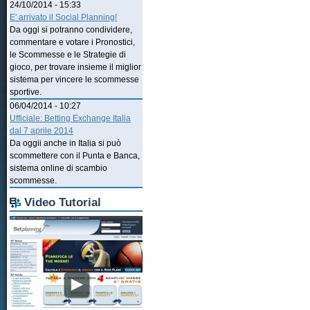
24/10/2014 - 15:33
E' arrivato il Social Planning!
Da oggi si potranno condividere,
commentare e votare i Pronostici,
le Scommesse e le Strategie di
gioco, per trovare insieme il miglior
sistema per vincere le scommesse
sportive.
06/04/2014 - 10:27
Ufficiale: Betting Exchange Italia
dal 7 aprile 2014
Da oggii anche in Italia si può
scommettere con il Punta e Banca,
sistema online di scambio
scommesse.
Video Tutorial