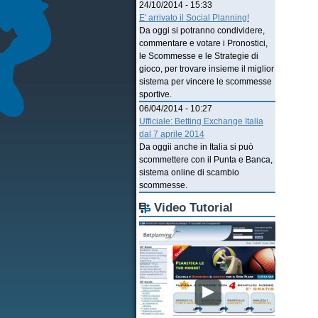
24/10/2014 - 15:33
E' arrivato il Social Planning!
Da oggi si potranno condividere,
commentare e votare i Pronostici,
le Scommesse e le Strategie di
gioco, per trovare insieme il miglior
sistema per vincere le scommesse
sportive.
06/04/2014 - 10:27
Ufficiale: Betting Exchange Italia
dal 7 aprile 2014
Da oggii anche in Italia si può
scommettere con il Punta e Banca,
sistema online di scambio
scommesse.
Video Tutorial