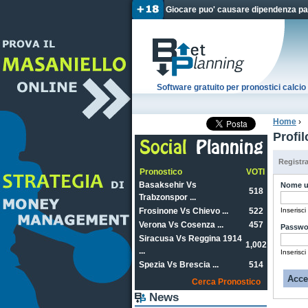
Giocare puo' causare dipendenza pat
Software gratuito per pronostici calc
Home
›
Tu sei
Profil
Registra
Sched
Pronostico
VOTI
Basaksehir Vs
Nome u
518
Trabzonspor ...
Frosinone Vs Chievo ...
522
Inserisci
Verona Vs Cosenza ...
457
Passw
Siracusa Vs Reggina 1914
1,002
...
Inserisc
Spezia Vs Brescia ...
514
Cerca Pronostico
News