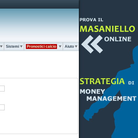
Sistemi
Pronostici calcio
Aiuto