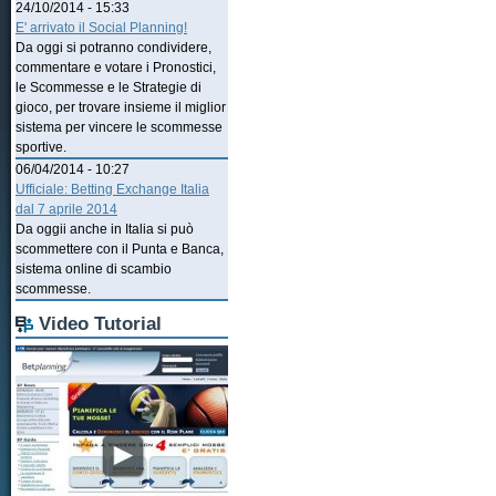
24/10/2014 - 15:33
E' arrivato il Social Planning!
Da oggi si potranno condividere,
commentare e votare i Pronostici,
le Scommesse e le Strategie di
gioco, per trovare insieme il miglior
sistema per vincere le scommesse
sportive.
06/04/2014 - 10:27
Ufficiale: Betting Exchange Italia
dal 7 aprile 2014
Da oggii anche in Italia si può
scommettere con il Punta e Banca,
sistema online di scambio
scommesse.
Video Tutorial